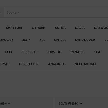
CHRYSLER
CITROEN
CUPRA
DACIA
DAEWO
JAGUAR
JEEP
KIA
LANCIA
LAND ROVER
L
OPEL
PEUGEOT
PORSCHE
RENAULT
SEAT
ERSAL
HERSTELLER
ANGEBOTE
NEUE ARTIKEL
 (06-)
3.2 JTS V6 (06-)