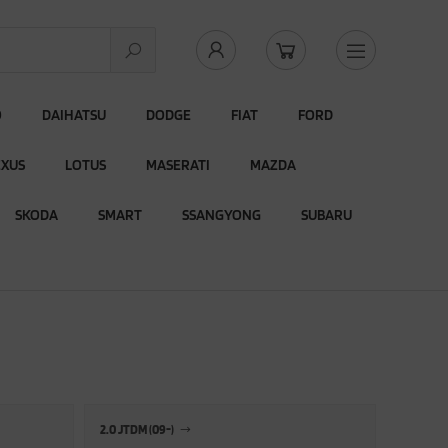
O
DAIHATSU
DODGE
FIAT
FORD
EXUS
LOTUS
MASERATI
MAZDA
SKODA
SMART
SSANGYONG
SUBARU
2.0 JTDM (09-)