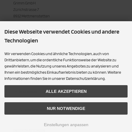
Grimm GmbH
Zürichstrasse 7
 (E31)
nger
lasse (C217)
aeton
8932 Mettmenstetten
 (G14/G15)
ptor
(R129)
o (86C)
044 500 50 51
Diese Webseite verwendet Cookies und andere
info@grimmgmbh.com
 (F87/F87N)
Max
(R231)
o Classic (6KV2)
Technologien
7
 (G87)
rra
K (R170)
o (6N)
MEHR ÜBER...
Wir verwenden Cookies und ähnliche Technologien, auch von
Drittanbietern, um die ordentliche Funktionsweise der Website zu
Zahlung & Versand
8
 (E46)
reet KA (03-05)
 (R171)
o (9N)
gewährleisten, die Nutzung unseres Angebotes zu analysieren und
Ihnen ein bestmögliches Einkaufserlebnis bieten zu können. Weitere
Privatsphäre und Datenschutz
(-S/-RS)
 (F80)
K (R172)
lo Cross (9N)
Informationen finden Sie in unserer Datenschutzerklärung.
Unsere AGB
 (G80/G81)
lo (6R/6C)
ALLE AKZEPTIEREN
Impressum
Kontakt
 (F82/F83)
lo (AW)
NUR NOTWENDIGE
Cookie Einstellungen
 (G82/G83)
rocco I/II
Einstellungen anpassen
INFORMATIONEN
 (E60)
rocco III (08-)