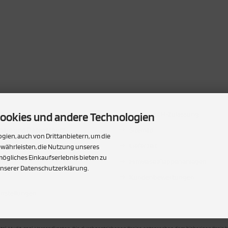
..
INFORMATIONEN
ookies und andere Technologien
 & Versand
Hinweise CH-Zulassung
phäre und Datenschutz
Sitemap
ien, auch von Drittanbietern, um die
AGB
Lieferzeit
ewährleisten, die Nutzung unseres
ögliches Einkaufserlebnis bieten zu
um
Hinweise Klappenanlagen
unserer Datenschutzerklärung.
Kundenbewertungen
instellungen