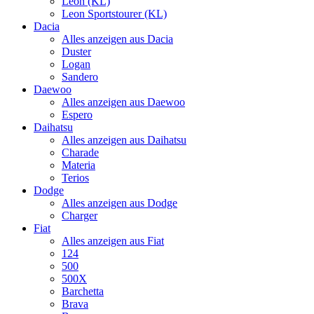
Leon (KL)
Leon Sportstourer (KL)
Dacia
Alles anzeigen aus Dacia
Duster
Logan
Sandero
Daewoo
Alles anzeigen aus Daewoo
Espero
Daihatsu
Alles anzeigen aus Daihatsu
Charade
Materia
Terios
Dodge
Alles anzeigen aus Dodge
Charger
Fiat
Alles anzeigen aus Fiat
124
500
500X
Barchetta
Brava