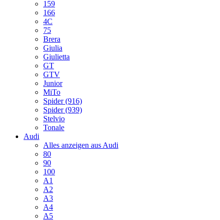
159
166
4C
75
Brera
Giulia
Giulietta
GT
GTV
Junior
MiTo
Spider (916)
Spider (939)
Stelvio
Tonale
Audi
Alles anzeigen aus Audi
80
90
100
A1
A2
A3
A4
A5