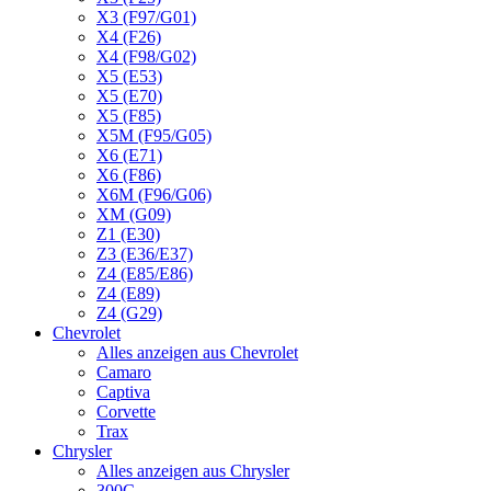
X3 (F97/G01)
X4 (F26)
X4 (F98/G02)
X5 (E53)
X5 (E70)
X5 (F85)
X5M (F95/G05)
X6 (E71)
X6 (F86)
X6M (F96/G06)
XM (G09)
Z1 (E30)
Z3 (E36/E37)
Z4 (E85/E86)
Z4 (E89)
Z4 (G29)
Chevrolet
Alles anzeigen aus Chevrolet
Camaro
Captiva
Corvette
Trax
Chrysler
Alles anzeigen aus Chrysler
300C