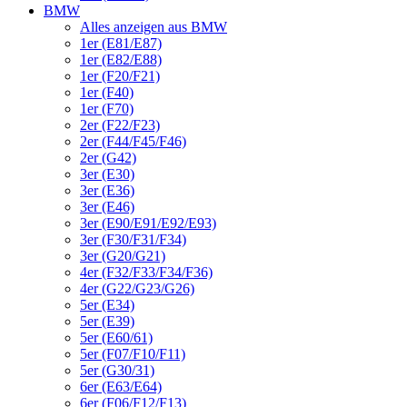
BMW
Alles anzeigen aus BMW
1er (E81/E87)
1er (E82/E88)
1er (F20/F21)
1er (F40)
1er (F70)
2er (F22/F23)
2er (F44/F45/F46)
2er (G42)
3er (E30)
3er (E36)
3er (E46)
3er (E90/E91/E92/E93)
3er (F30/F31/F34)
3er (G20/G21)
4er (F32/F33/F34/F36)
4er (G22/G23/G26)
5er (E34)
5er (E39)
5er (E60/61)
5er (F07/F10/F11)
5er (G30/31)
6er (E63/E64)
6er (F06/F12/F13)