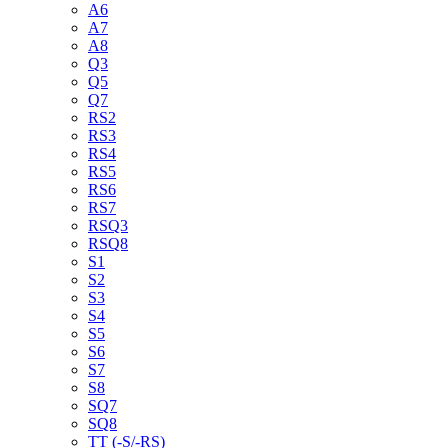
A6
A7
A8
Q3
Q5
Q7
RS2
RS3
RS4
RS5
RS6
RS7
RSQ3
RSQ8
S1
S2
S3
S4
S5
S6
S7
S8
SQ7
SQ8
TT (-S/-RS)