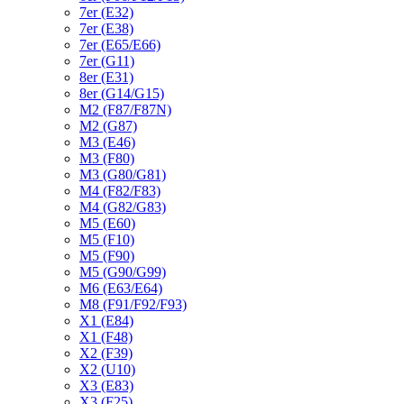
7er (E32)
7er (E38)
7er (E65/E66)
7er (G11)
8er (E31)
8er (G14/G15)
M2 (F87/F87N)
M2 (G87)
M3 (E46)
M3 (F80)
M3 (G80/G81)
M4 (F82/F83)
M4 (G82/G83)
M5 (E60)
M5 (F10)
M5 (F90)
M5 (G90/G99)
M6 (E63/E64)
M8 (F91/F92/F93)
X1 (E84)
X1 (F48)
X2 (F39)
X2 (U10)
X3 (E83)
X3 (F25)