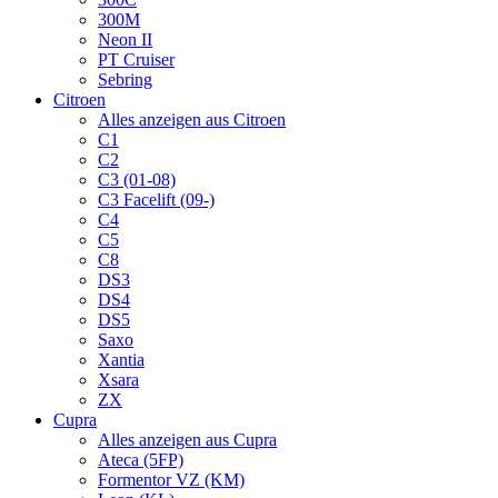
300M
Neon II
PT Cruiser
Sebring
Citroen
Alles anzeigen aus Citroen
C1
C2
C3 (01-08)
C3 Facelift (09-)
C4
C5
C8
DS3
DS4
DS5
Saxo
Xantia
Xsara
ZX
Cupra
Alles anzeigen aus Cupra
Ateca (5FP)
Formentor VZ (KM)