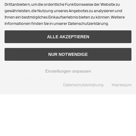
info@grimmgmbh.com
Drittanbietern, um die ordentliche Funktionsweise der Website zu
gewährleisten, die Nutzung unseres Angebotes zu analysieren und
 (E31)
nger
lasse (C217)
Ihnen ein bestmögliches Einkaufserlebnis bieten zu können. Weitere
MEHR ÜBER...
Informationen finden Sie in unserer Datenschutzerklärung.
 (G14/G15)
ptor
(R129)
Zahlung & Versand
ALLE AKZEPTIEREN
 (F87/F87N)
Max
(R231)
Privatsphäre und Datenschutz
Unsere AGB
7
 (G87)
rra
K (R170)
NUR NOTWENDIGE
Impressum
8
 (E46)
reet KA (03-05)
 (R171)
Kontakt
Einstellungen anpassen
Cookie Einstellungen
(-S/-RS)
 (F80)
K (R172)
Datenschutzerklärung
Impressum
 (G80/G81)
INFORMATIONEN
 (F82/F83)
Hinweise CH-Zulassung
Sitemap
 (G82/G83)
Lieferzeit
 (E60)