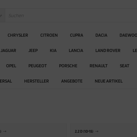
CHRYSLER
CITROEN
CUPRA
DACIA
DAEWO
JAGUAR
JEEP
KIA
LANCIA
LAND ROVER
L
OPEL
PEUGEOT
PORSCHE
RENAULT
SEAT
ERSAL
HERSTELLER
ANGEBOTE
NEUE ARTIKEL
)
2.2 D (10-15)